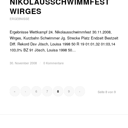
NIKOLAUSSCHWIMMFEST
WIRGES
ERGEBNISSE
Ergebnisse Wettkampf 24. Nikolausschwimmfest 30.11.2008,
Wirges, Kurzbahn Schwimmer Jg. Strecke Platz Endzeit Bestzeit
Diff. Rekord Dsv Jösch, Louisa 1998 50 R 19 01:01,32 01:03,14
103,0% BZ 91 Jösch, Louisa 1998 50…
30. November 2008
/
0 Kommentare
«
‹
6
7
9
›
8
Seite 8 von 9