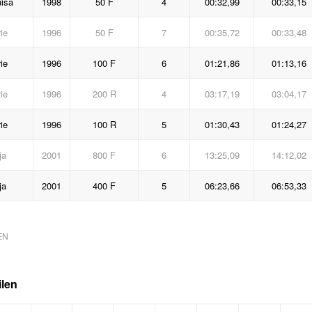
uisa
1998
50 F
4
00:32,99
00:33,15
ie
1996
50 F
7
00:35,72
00:33,48
ie
1996
100 F
6
01:21,86
01:13,16
ie
1996
200 R
4
03:17,19
03:04,17
ie
1996
100 R
5
01:30,43
01:24,27
ja
2001
800 F
6
13:25,09
14:12,02
ja
2001
400 F
5
06:23,66
06:53,33
EN
ilen