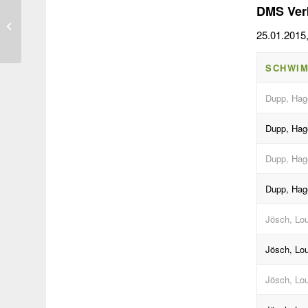
DMS Ver
Weihnachtsschwimmfest
Koblenz
25.01.2015
SCHWI
Dupp, Hag
Dupp, Hag
Dupp, Hag
Dupp, Hag
Jösch, Lo
Jösch, Lo
Jösch, Lo