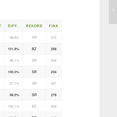
T
DIFF.
REKORD
FINA
99,8%
SR
215
101,8%
BZ
258
96,1%
SR
234
100,0%
SR
234
97,7%
SR
201
99,5%
SR
278
100,1%
BZ
303