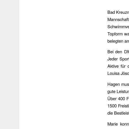
Bad Kreuzn
Mannschaf
Schwimmver
Topform war
belegten am
Bei den DM
Jeder Sport
Aktive für
Louisa Jösc
Hagen muss
gute Leistu
Über 400 Fr
1500 Freist
die Bestlei
Marie konn