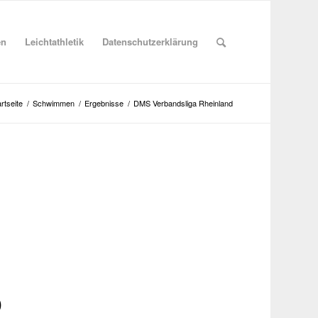
en
Leichtathletik
Datenschutzerklärung
rtseite
/
Schwimmen
/
Ergebnisse
/
DMS Verbandsliga Rheinland
D