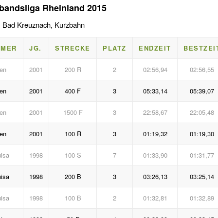
bandsliga Rheinland 2015
, Bad Kreuznach, Kurzbahn
MMER
JG.
STRECKE
PLATZ
ENDZEIT
BESTZEI
en
2001
200 R
2
02:56,94
02:56,55
en
2001
400 F
3
05:33,14
05:39,07
en
2001
1500 F
3
22:58,67
22:05,48
en
2001
100 R
3
01:19,32
01:19,30
uisa
1998
100 S
7
01:33,90
01:31,77
uisa
1998
200 B
3
03:26,13
03:25,14
uisa
1998
100 B
2
01:32,81
01:32,89