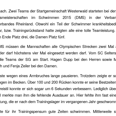
ach. Zwei Teams der Startgemeinschaft Westerwald starteten bei de
tsmeisterschaften im Schwimmen 2015 (DMS) in der Verban
bandes Rheinland. Obwohl ein Teil der Schwimmer krankheitsbedin
, bzw. Trainingsrückstand hatte zeigten alle eine tolle Teamleistung
 Ende Platz drei, die Damen Platz fünf.
S müssen die Mannschaften alle Olympischen Strecken zwei Mal a
ler darf höchstens vier Mal eingesetzt werden darf. Vom SC Selter
 die Teams der SG am Start. Hagen Dupp bei den Herren sowie M
h und Fenja Zeiler bei den Damen.
te wegen eines Armbruches lange pausieren. Trotzdem zeigte er s
ngen im Becken. Über 100 und 200 Rücken konnte er seine Bestzeiten
eistil konnte er sich sogar um 6 Sekunden verbessern. Lediglich übe
il merkte man ihm die fehlende Ausdauer an. Hier fehlte ihm fast ein
stung, die er nach dem Trainingslager im vergangenen Jahr geschwom
te für ihr Trainingspensum gute Zeiten schwimmen. Mittlerweile st