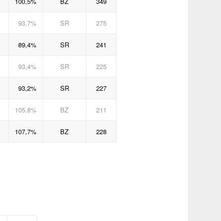
100,5%
BZ
349
93,7%
SR
275
89,4%
SR
241
93,4%
SR
225
93,2%
SR
227
105,8%
BZ
211
107,7%
BZ
228