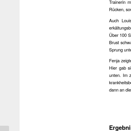
Trainerin 
Rücken, sow
Auch Loui
erkältungsb
Über 100 Sc
Brust schwa
Sprung unt
Fenja zeigt
Hier gab s
unten. Im 
krankheitsb
dann an die
Ergebn