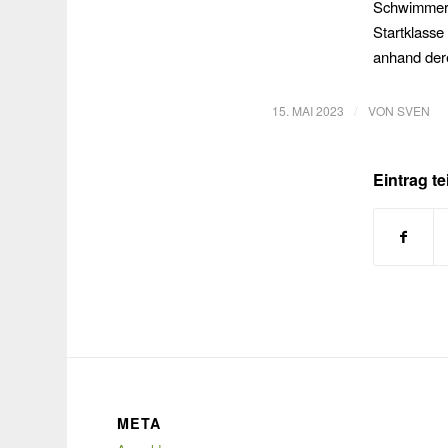
Schwimmer 
Startklass
anhand der
/
15. MAI 2023
VON
SVEN
Eintrag te
META