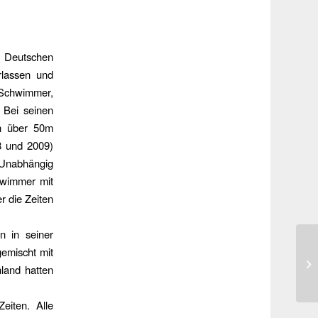
 Deutschen
rlassen und
r Schwimmer,
 Bei seinen
en über 50m
08 und 2009)
. Unabhängig
hwimmer mit
r die Zeiten
n in seiner
emischt mit
land hatten
iten. Alle