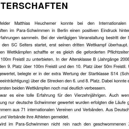
STERSCHAFTEN
elder Matthias Heuchemer konnte bei den Internationalen
aften im Para-Schwimmen in Berlin einen positiven Eindruck hinte
rfahrungen sammeln. Bei der viertägigen Veranstaltung bestritt de
r den SC Selters startet, erst seinen dritten Wettkampf überhaupt.
den Wettkämpfen schaffte er es gleich die geforderten Pflichtzeit
d 100m Freistil zu unterbieten. In der Altersklasse B (Jahrgänge 20
den 9. Platz über 100m Freistil und den 10. Platz über 50m Freistil
gewertet, belegte er in der extra Wertung der Startklasse S14 (Sc
Beeinträchtigung) über die Strecken den 6. und 8. Platz. Dabei konnte e
ersten beiden Wettkämpfen noch mal deutlich verbessern.
war es eine tolle Erfahrung für den Vierzehnjährigen. Auch wen
ung nur deutsche Schwimmer gewertet wurden erfolgten die Läufe g
mern aus 71 internationalen Vereinen und Verbänden. Aus Deutsch
und Verbände ihre Athleten gemeldet.
wird im Para-Schwimmen nicht rein nach den geschwommenen Ze